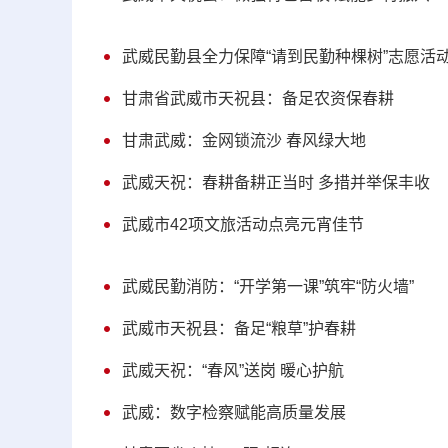
武威民勤县全力保障“请到民勤种棵树”志愿活
甘肃省武威市天祝县：备足农资保春耕
甘肃武威：金网锁流沙 春风绿大地
武威天祝：春耕备耕正当时 多措并举保丰收
武威市42项文旅活动点亮元宵佳节
武威民勤消防：“开学第一课”筑牢“防火墙”
武威市天祝县：备足“粮草”护春耕
武威天祝：“春风”送岗 暖心护航
武威：数字检察赋能高质量发展