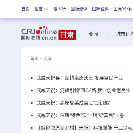
首页
语言
讲习所
国际漫评
国际锐评
国际3分钟
要闻
|
城市远
首页
> 武威
武威天祝县：深耕高原沃土 发展富民产业
武威天祝：党旗引领“四心”路 就业创业惠民生
武威天祝：高原夏菜成富民“金钥匙”
武威天祝：深耕“特色”沃土 铺展“富民”长卷
【解码陇原新乡村】天祝：科技赋能 产业铺就