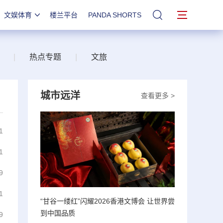
文娱体育
楼兰平台
PANDA SHORTS
站内搜索
|
热点专题
|
文旅
城市远洋
查看更多 >
1
1
9
1
“甘谷一缕红”闪耀2026香港文博会 让世界尝
到中国品质
9