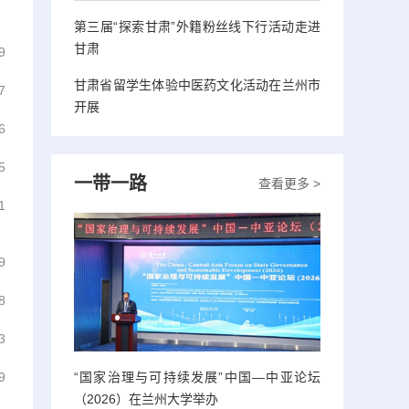
第三届“探索甘肃”外籍粉丝线下行活动走进
甘肃
9
甘肃省留学生体验中医药文化活动在兰州市
7
开展
6
5
一带一路
查看更多 >
1
9
8
3
“国家治理与可持续发展”中国—中亚论坛
9
（2026）在兰州大学举办