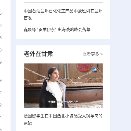
中国石油兰州石化化工产品中欧班列在兰州
5
首发
2
鑫聚缘 “贡羊伊东” 出海战略峰会落幕
5
8
老外在甘肃
查看更多 >
9
9
2
2
法国留学生在中国西北小城感受大锅羊肉的
4
豪迈
5