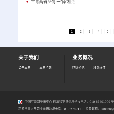
甘青两省乡情 一“驿”相连
1
2
3
4
5
关于我们
业务概况
关于本网
本网招聘
环球资讯
移动增值
中国互联网举报中心
违法和不良信息举报电话：010-67401009 举报邮
新闻从业人员职业道德监督电话：010-67401111 监督邮箱：jiancha@c