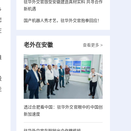
驻华外交官感受安徽建造真材实料 共寻合作
新机遇
乡
您
国产机器人秀才艺，驻华外交官抱拳回应！
在
老外在安徽
查看更多 >
推
、
设
走
透过合肥看中国：驻华外交官眼中的中国创
新加速度
，
驻华外交官在皖抛出合作橄榄枝