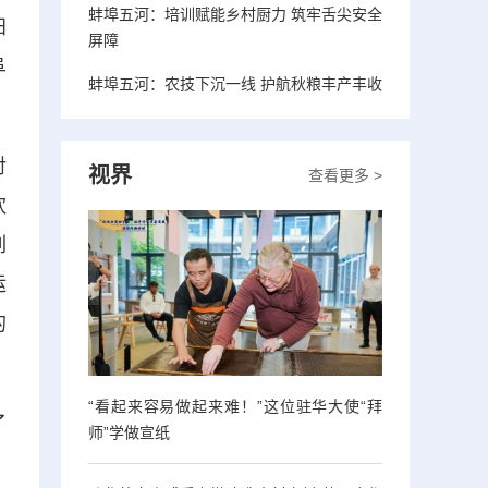
蚌埠五河：培训赋能乡村厨力 筑牢舌尖安全
阳
屏障
阜
蚌埠五河：农技下沉一线 护航秋粮丰产丰收
对
视界
查看更多 >
饮
列
运
的
“看起来容易做起来难！”这位驻华大使“拜
了
师”学做宣纸