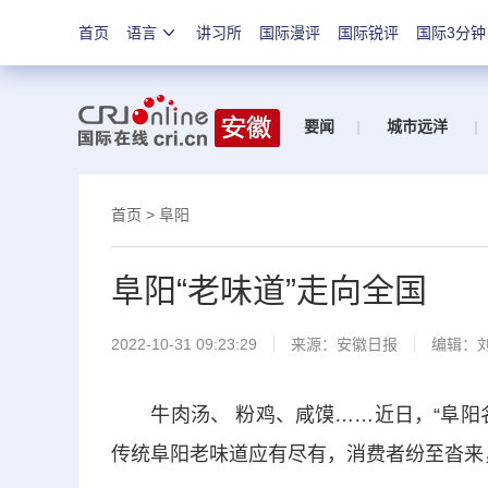
首页
语言
讲习所
国际漫评
国际锐评
国际3分钟
要闻
|
城市远洋
|
首页
>
阜阳
阜阳“老味道”走向全国
2022-10-31 09:23:29
来源：
安徽日报
编辑：
牛肉汤、 粉鸡、咸馍……近日，“阜阳名
传统阜阳老味道应有尽有，消费者纷至沓来