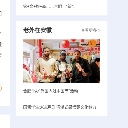
农+文+旅+商……合肥上“新”！
团
。
老外在安徽
查看更多 >
产
徽
安
合肥举办“外国人过中国节”活动
国留学生走进寿县 沉浸式感悟楚文化魅力