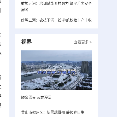
领
蚌埠五河：培训赋能乡村厨力 筑牢舌尖安全
屏障
引
蚌埠五河：农技下沉一线 护航秋粮丰产丰收
共
视界
查看更多 >
续
3
新
性
平
颍泉雪景 云端漫赏
慧
黄山市徽州区：新雪瑞徽州 静候春日生