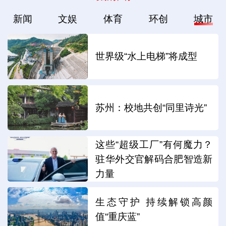
新闻
文娱
体育
环创
城市
世界级“水上电梯”将成型
苏州：校地共创“同里诗光”
这些“超级工厂”有何魔力？
驻华外交官解码合肥智造新
力量
生态守护 持续解锁高颜
值“重庆蓝”