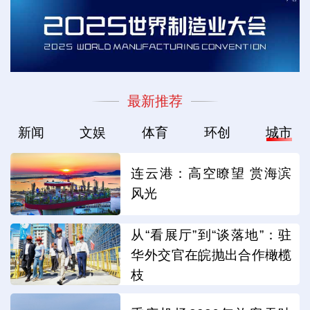
最新推荐
新闻
文娱
体育
环创
城市
连云港：高空瞭望 赏海滨
风光
从“看展厅”到“谈落地”：驻
华外交官在皖抛出合作橄榄
枝