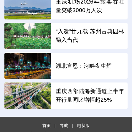
重庆机场2026年旅客吞吐
量突破3000万人次
“入遗”廿九载 苏州古典园林
融入当代
湖北宣恩：河畔夜生辉
重庆西部陆海新通道上半年
开行量同比增幅超25%
首页
|
导航
|
电脑版