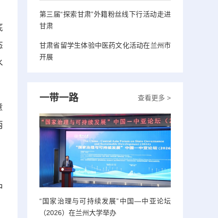
第三届“探索甘肃”外籍粉丝线下行活动走进
甘肃
底
态
甘肃省留学生体验中医药文化活动在兰州市
开展
水
一带一路
查看更多 >
意
两
，
中
“国家治理与可持续发展”中国—中亚论坛
（2026）在兰州大学举办