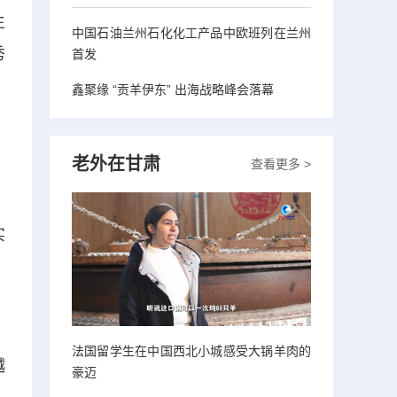
生
中国石油兰州石化化工产品中欧班列在兰州
秀
首发
鑫聚缘 “贡羊伊东” 出海战略峰会落幕
老外在甘肃
查看更多 >
实
法国留学生在中国西北小城感受大锅羊肉的
越
豪迈