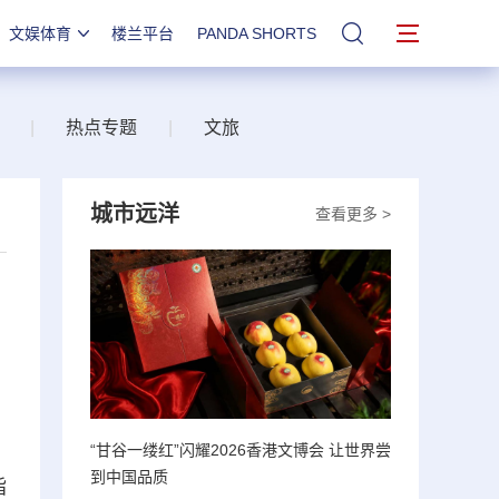
文娱体育
楼兰平台
PANDA SHORTS
站内搜索
|
热点专题
|
文旅
城市远洋
查看更多 >
“甘谷一缕红”闪耀2026香港文博会 让世界尝
到中国品质
指