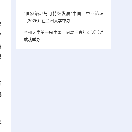
“国家治理与可持续发展”中国—中亚论坛
（2026）在兰州大学举办
探
兰州大学第一届中国—阿富汗青年对话活动
环
成功举办
备
发
提
基
生