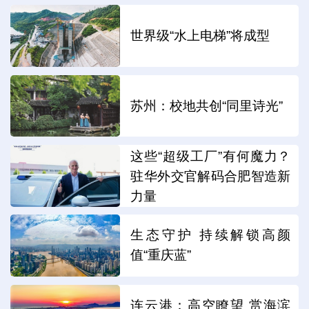
世界级“水上电梯”将成型
苏州：校地共创“同里诗光”
这些“超级工厂”有何魔力？
驻华外交官解码合肥智造新
力量
生态守护 持续解锁高颜
值“重庆蓝”
连云港：高空瞭望 赏海滨