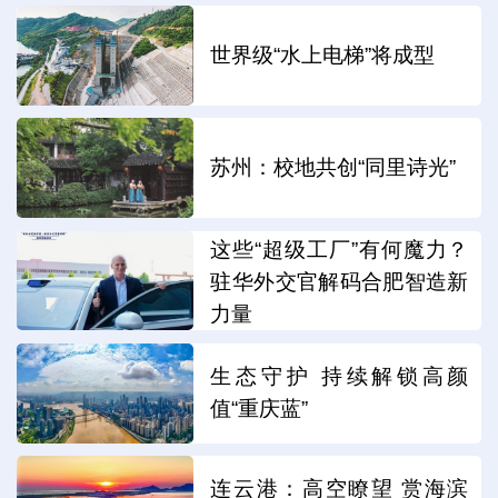
世界级“水上电梯”将成型
苏州：校地共创“同里诗光”
这些“超级工厂”有何魔力？
驻华外交官解码合肥智造新
力量
生态守护 持续解锁高颜
值“重庆蓝”
连云港：高空瞭望 赏海滨