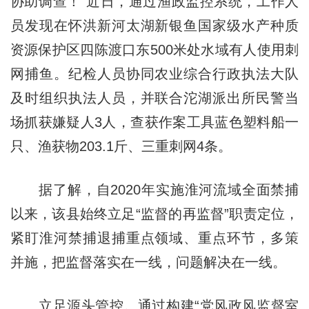
协助调查！”近日，通过渔政监控系统，工作人
员发现在怀洪新河太湖新银鱼国家级水产种质
资源保护区四陈渡口东500米处水域有人使用刺
网捕鱼。纪检人员协同农业综合行政执法大队
及时组织执法人员，并联合沱湖派出所民警当
场抓获嫌疑人3人，查获作案工具蓝色塑料船一
只、渔获物203.1斤、三重刺网4条。
据了解，自2020年实施淮河流域全面禁捕
以来，该县始终立足“监督的再监督”职责定位，
紧盯淮河禁捕退捕重点领域、重点环节，多策
并施，把监督落实在一线，问题解决在一线。
立足源头管控。通过构建“党风政风监督室