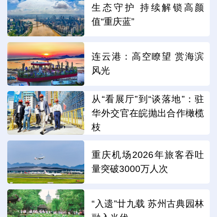
生态守护 持续解锁高颜
值“重庆蓝”
连云港：高空瞭望 赏海滨
风光
从“看展厅”到“谈落地”：驻
华外交官在皖抛出合作橄榄
枝
重庆机场2026年旅客吞吐
量突破3000万人次
“入遗”廿九载 苏州古典园林