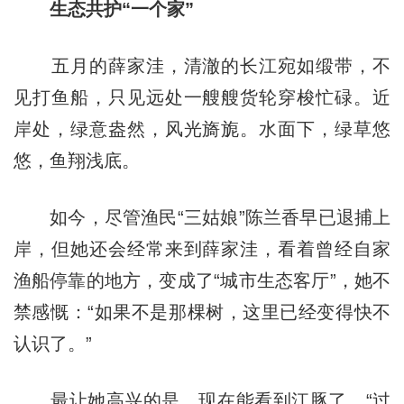
生态共护“一个家”
五月的薛家洼，清澈的长江宛如缎带，不
见打鱼船，只见远处一艘艘货轮穿梭忙碌。近
岸处，绿意盎然，风光旖旎。水面下，绿草悠
悠，鱼翔浅底。
如今，尽管渔民“三姑娘”陈兰香早已退捕上
岸，但她还会经常来到薛家洼，看着曾经自家
渔船停靠的地方，变成了“城市生态客厅”，她不
禁感慨：“如果不是那棵树，这里已经变得快不
认识了。”
最让她高兴的是，现在能看到江豚了。“过