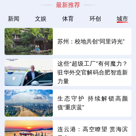
最新推荐
新闻
文娱
体育
环创
城市
苏州：校地共创“同里诗光”
这些“超级工厂”有何魔力？
驻华外交官解码合肥智造新
力量
生态守护 持续解锁高颜
值“重庆蓝”
连云港：高空瞭望 赏海滨