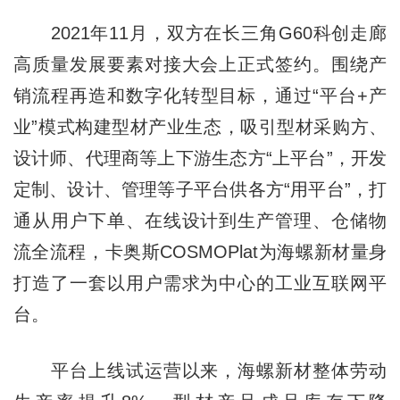
2021年11月，双方在长三角G60科创走廊
高质量发展要素对接大会上正式签约。围绕产
销流程再造和数字化转型目标，通过“平台+产
业”模式构建型材产业生态，吸引型材采购方、
设计师、代理商等上下游生态方“上平台”，开发
定制、设计、管理等子平台供各方“用平台”，打
通从用户下单、在线设计到生产管理、仓储物
流全流程，卡奥斯COSMOPlat为海螺新材量身
打造了一套以用户需求为中心的工业互联网平
台。
平台上线试运营以来，海螺新材整体劳动