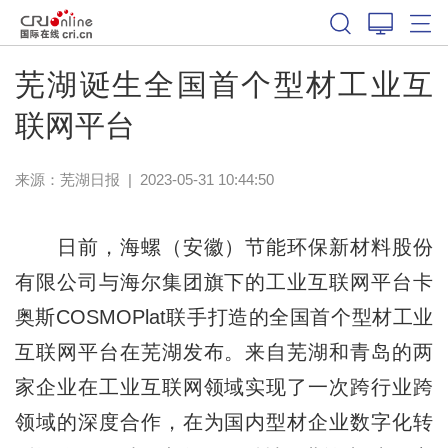
芜湖诞生全国首个型材工业互
联网平台
来源：
芜湖日报
|
2023-05-31 10:44:50
日前，海螺（安徽）节能环保新材料股份
有限公司与海尔集团旗下的工业互联网平台卡
奥斯COSMOPlat联手打造的全国首个型材工业
互联网平台在芜湖发布。来自芜湖和青岛的两
家企业在工业互联网领域实现了一次跨行业跨
领域的深度合作，在为国内型材企业数字化转