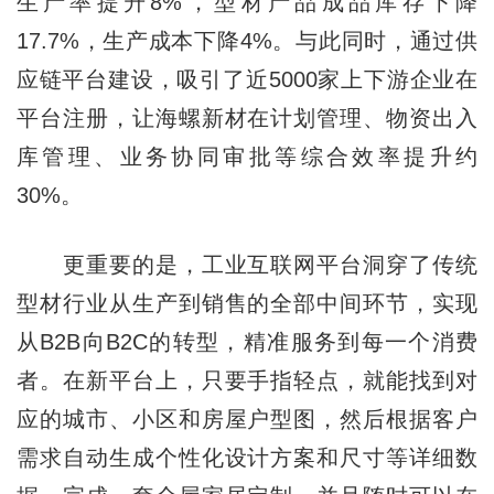
生产率提升8%，型材产品成品库存下降
17.7%，生产成本下降4%。与此同时，通过供
应链平台建设，吸引了近5000家上下游企业在
平台注册，让海螺新材在计划管理、物资出入
库管理、业务协同审批等综合效率提升约
30%。
更重要的是，工业互联网平台洞穿了传统
型材行业从生产到销售的全部中间环节，实现
从B2B向B2C的转型，精准服务到每一个消费
者。在新平台上，只要手指轻点，就能找到对
应的城市、小区和房屋户型图，然后根据客户
需求自动生成个性化设计方案和尺寸等详细数