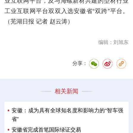
业互联网平台，及与海螺新材共建的型材行业
工业互联网平台双双入选安徽省“双跨”平台。
（芜湖日报 记者 赵云涛）
编辑：刘旭东
分享：
相关新闻
安徽：成为具有全球知名度和影响力的“智车强
省”
安徽省完成首笔国际绿证交易