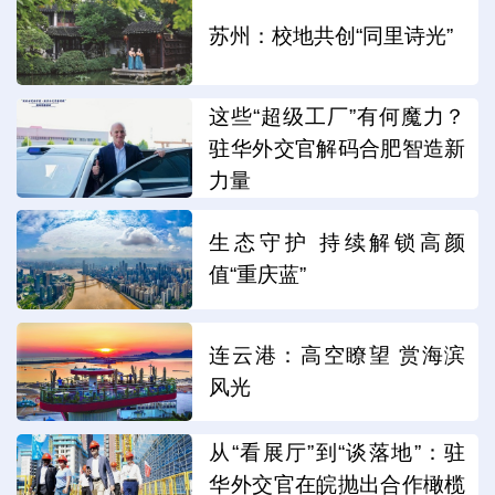
苏州：校地共创“同里诗光”
这些“超级工厂”有何魔力？
驻华外交官解码合肥智造新
力量
生态守护 持续解锁高颜
值“重庆蓝”
连云港：高空瞭望 赏海滨
风光
从“看展厅”到“谈落地”：驻
华外交官在皖抛出合作橄榄