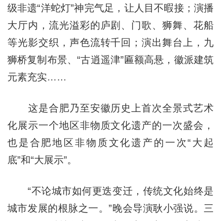
级非遗“洋蛇灯”神完气足，让人目不暇接；演播
大厅内，流光溢彩的庐剧、门歌、狮舞、花船
等光影交织，声色流转千回；演出舞台上，九
狮桥复制布景、“古逍遥津”匾额高悬，徽派建筑
元素充实……
这是合肥乃至安徽历史上首次全景式艺术
化展示一个地区非物质文化遗产的一次盛会，
也是合肥地区非物质文化遗产的一次“大起
底”和“大展示”。
“不论城市如何更迭变迁，传统文化始终是
城市发展的根脉之一。”晚会导演耿小强说。三