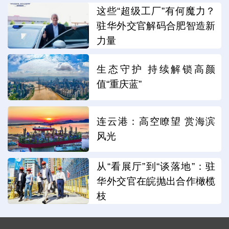
这些“超级工厂”有何魔力？
驻华外交官解码合肥智造新
力量
生态守护 持续解锁高颜
值“重庆蓝”
连云港：高空瞭望 赏海滨
风光
从“看展厅”到“谈落地”：驻
华外交官在皖抛出合作橄榄
枝