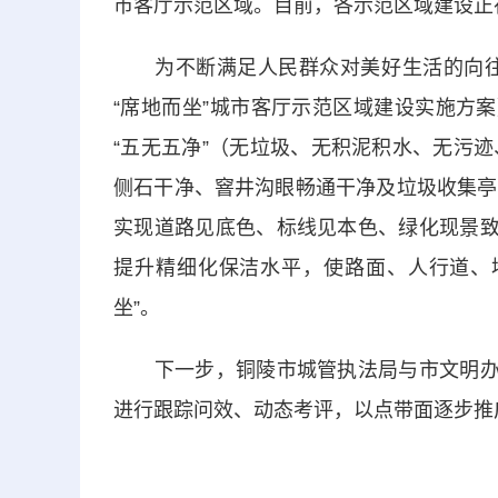
市客厅示范区域。目前，各示范区域建设正
为不断满足人民群众对美好生活的向往，
“席地而坐”城市客厅示范区域建设实施方
“五无五净”（无垃圾、无积泥积水、无污
侧石干净、窨井沟眼畅通干净及垃圾收集亭
实现道路见底色、标线见本色、绿化现景致
提升精细化保洁水平，使路面、人行道、
坐”。
下一步，铜陵市城管执法局与市文明办将
进行跟踪问效、动态考评，以点带面逐步推广