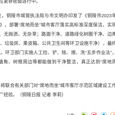
在紧锣密鼓进行中。
铜陵市城管执法局与市文明办印发了《铜陵市2023
案》，部署“席地而坐”城市客厅落实高标准深度保洁，实
迹、无抛洒、无杂草；路面干净、道路绿化树圈干净、边
、垃圾房、果皮箱、公共卫生间等环卫设施干净），最
。环卫部门实施人工捡、铲、除、擦、洗“五步作业法”
墙角、树根周边等都能做到干净整洁，真正达到“席地
联合有关部门对“席地而坐”城市客厅示范区域建设工
经验。（铜陵日报 记者 李莉）