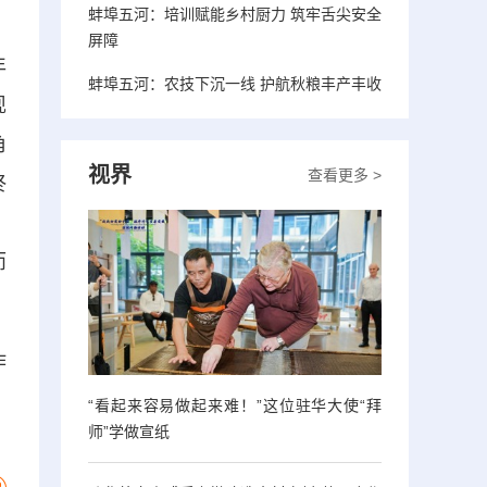
蚌埠五河：培训赋能乡村厨力 筑牢舌尖安全
屏障
年
蚌埠五河：农技下沉一线 护航秋粮丰产丰收
现
角
视界
查看更多 >
终
，
而
作
“看起来容易做起来难！”这位驻华大使“拜
师”学做宣纸