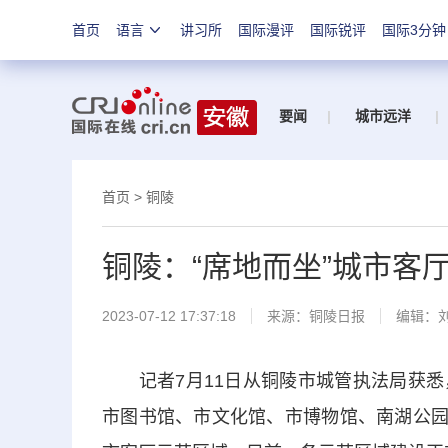
首页
语言
讲习所
国际漫评
国际锐评
国际3分钟
要闻
|
城市远洋
|
首页
>
铜陵
铜陵：“席地而坐”城市客
2023-07-12 17:37:18
来源：
铜陵日报
编辑：
记者7月11日从铜陵市城管执法局获悉
市图书馆、市文化馆、市博物馆、南湖公园