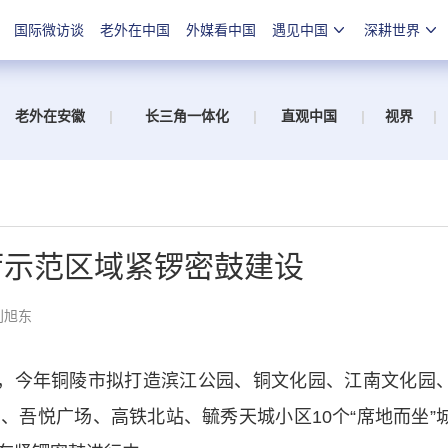
国际微访谈
老外在中国
外媒看中国
遇见中国
深耕世界
老外在安徽
|
长三角一体化
|
直观中国
|
视界
|
厅示范区域紧锣密鼓建设
刘旭东
，今年铜陵市拟打造滨江公园、铜文化园、江南文化园
、吾悦广场、高铁北站、毓秀天城小区10个“席地而坐”