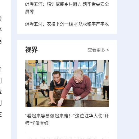
蚌埠五河：培训赋能乡村厨力 筑牢舌尖安全
屏障
联
蚌埠五河：农技下沉一线 护航秋粮丰产丰收
亳
高
视界
查看更多 >
浙
到
就
到
在
“看起来容易做起来难！”这位驻华大使“拜
师”学做宣纸