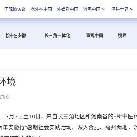
国际微访谈
老外在中国
外媒看中国
遇见中国
深耕世界
老外在安徽
|
长三角一体化
|
直观中国
|
视界
|
环境
刘旭东
月7日至10日，来自长三角地区和河南省的5所中医
青年安徽行”暑期社会实践活动，深入合肥、亳州两地，