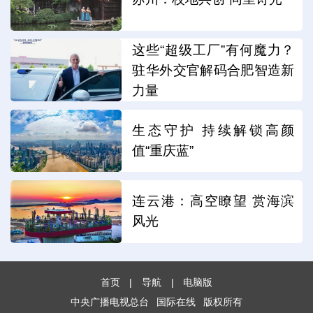
这些“超级工厂”有何魔力？
驻华外交官解码合肥智造新
力量
生态守护 持续解锁高颜
值“重庆蓝”
连云港：高空瞭望 赏海滨
风光
首页
|
导航
|
电脑版
中央广播电视总台
国际在线
版权所有