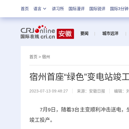
首页
语言
讲习所
国际漫评
国际锐评
国际3分钟
要闻
|
城市远洋
|
首页
>
宿州
宿州首座“绿色”变电站竣
2023-07-13 09:48:27
来源：
安徽日报
编辑：
7月9日，随着3台主变顺利冲击送电，坐
竣工投产。