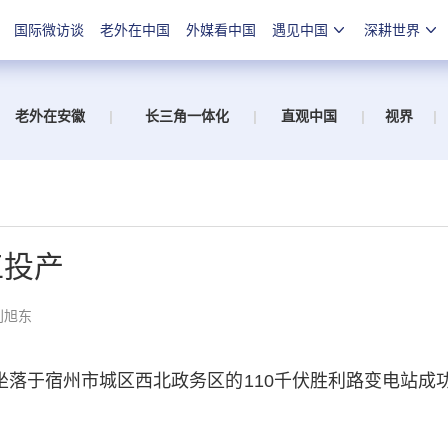
国际微访谈
老外在中国
外媒看中国
遇见中国
深耕世界
老外在安徽
|
长三角一体化
|
直观中国
|
视界
|
工投产
刘旭东
落于宿州市城区西北政务区的110千伏胜利路变电站成