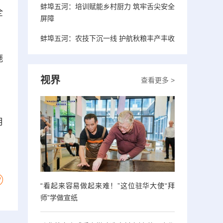
蚌埠五河：培训赋能乡村厨力 筑牢舌尖安全
全
屏障
蚌埠五河：农技下沉一线 护航秋粮丰产丰收
施
，
视界
查看更多 >
用
“看起来容易做起来难！”这位驻华大使“拜
师”学做宣纸