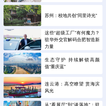
苏州：校地共创“同里诗光”
这些“超级工厂”有何魔力？
驻华外交官解码合肥智造新
力量
生态守护 持续解锁高颜
值“重庆蓝”
连云港：高空瞭望 赏海滨
风光
从“看展厅”到“谈落地”：驻