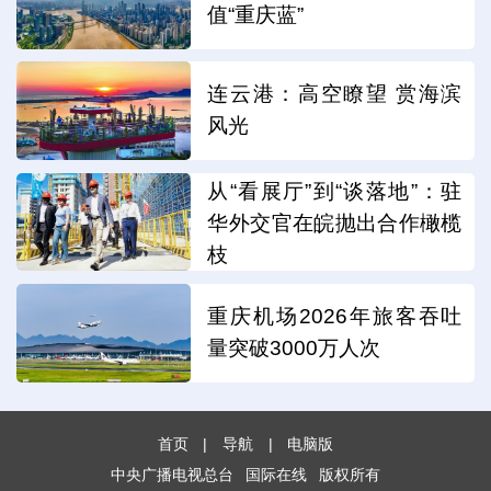
值“重庆蓝”
连云港：高空瞭望 赏海滨
风光
从“看展厅”到“谈落地”：驻
华外交官在皖抛出合作橄榄
枝
重庆机场2026年旅客吞吐
量突破3000万人次
首页
|
导航
|
电脑版
中央广播电视总台
国际在线
版权所有