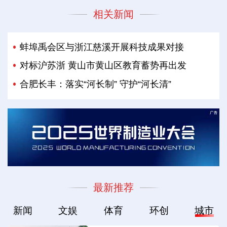
相关新闻
蚌埠禹会区与浙江慈溪开展科技成果对接
对标沪苏浙 黄山市黄山区教育蓄势再出发
合肥长丰：落实“河长制” 守护“河长清”
最新推荐
新闻
文娱
体育
环创
城市