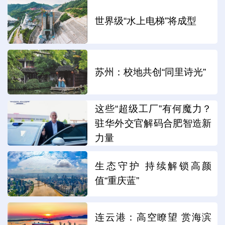
世界级“水上电梯”将成型
苏州：校地共创“同里诗光”
这些“超级工厂”有何魔力？
驻华外交官解码合肥智造新
力量
生态守护 持续解锁高颜
值“重庆蓝”
连云港：高空瞭望 赏海滨