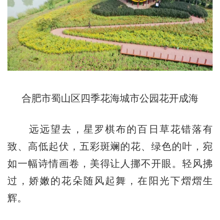
合肥市蜀山区四季花海城市公园花开成海
远远望去，星罗棋布的百日草花错落有
致、高低起伏，五彩斑斓的花、绿色的叶，宛
如一幅诗情画卷，美得让人挪不开眼。轻风拂
过，娇嫩的花朵随风起舞，在阳光下熠熠生
辉。