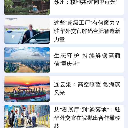
苏州：校地共创“同里诗光”
这些“超级工厂”有何魔力？
驻华外交官解码合肥智造新
力量
生态守护 持续解锁高颜
值“重庆蓝”
连云港：高空瞭望 赏海滨
风光
从“看展厅”到“谈落地”：驻
华外交官在皖抛出合作橄榄
枝