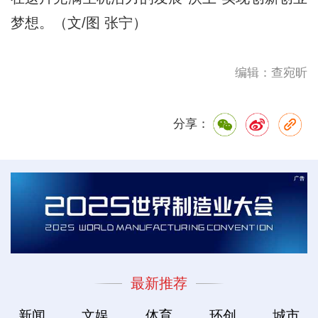
梦想。（文/图 张宁）
编辑：查宛昕
分享：
最新推荐
新闻
文娱
体育
环创
城市