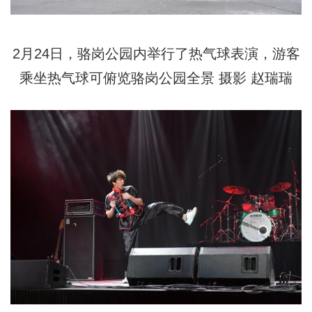
2月24日，骆岗公园内举行了热气球表演，游客
乘坐热气球可俯览骆岗公园全景 摄影 赵瑞瑞