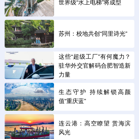
世界级“水上电梯”将成型
苏州：校地共创“同里诗光”
这些“超级工厂”有何魔力？
驻华外交官解码合肥智造新
力量
生态守护 持续解锁高颜
值“重庆蓝”
连云港：高空瞭望 赏海滨
风光