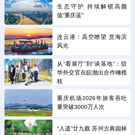
生态守护 持续解锁高颜
值“重庆蓝”
连云港：高空瞭望 赏海滨
风光
从“看展厅”到“谈落地”：驻
华外交官在皖抛出合作橄榄
枝
重庆机场2026年旅客吞吐
量突破3000万人次
“入遗”廿九载 苏州古典园林