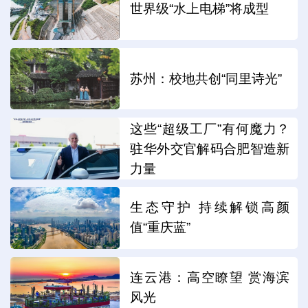
世界级“水上电梯”将成型
苏州：校地共创“同里诗光”
这些“超级工厂”有何魔力？
驻华外交官解码合肥智造新
力量
生态守护 持续解锁高颜
值“重庆蓝”
连云港：高空瞭望 赏海滨
风光