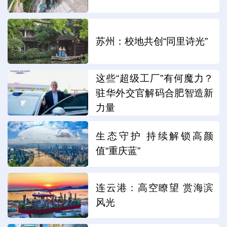
苏州：校地共创“同里诗光”
这些“超级工厂”有何魔力？
驻华外交官解码合肥智造新
力量
生态守护 持续解锁高颜
值“重庆蓝”
连云港：高空瞭望 赏海滨
风光