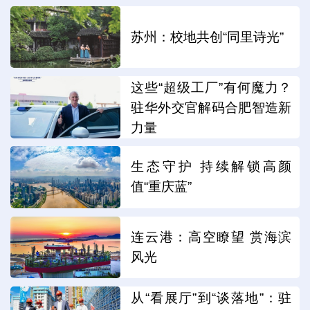
苏州：校地共创“同里诗光”
这些“超级工厂”有何魔力？
驻华外交官解码合肥智造新
力量
生态守护 持续解锁高颜
值“重庆蓝”
连云港：高空瞭望 赏海滨
风光
从“看展厅”到“谈落地”：驻