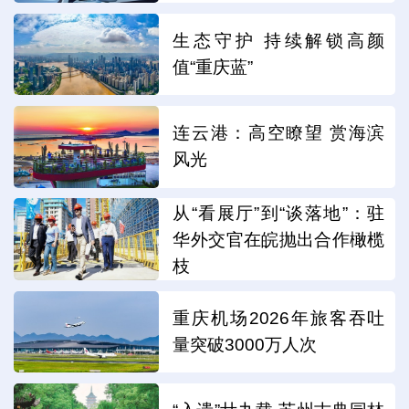
生态守护 持续解锁高颜
值“重庆蓝”
连云港：高空瞭望 赏海滨
风光
从“看展厅”到“谈落地”：驻
华外交官在皖抛出合作橄榄
枝
重庆机场2026年旅客吞吐
量突破3000万人次