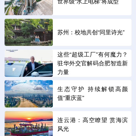
世界级“水上电梯”将成型
苏州：校地共创“同里诗光”
这些“超级工厂”有何魔力？
驻华外交官解码合肥智造新
力量
生态守护 持续解锁高颜
值“重庆蓝”
连云港：高空瞭望 赏海滨
风光