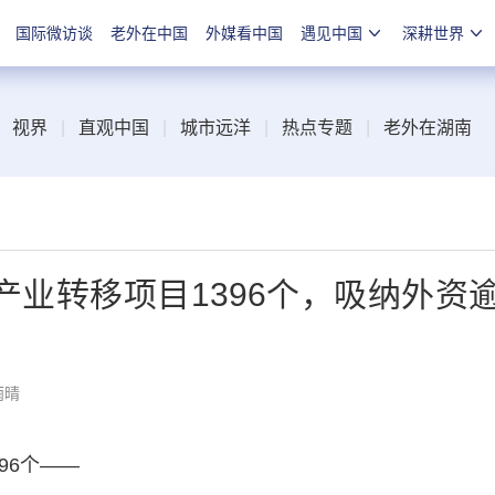
国际微访谈
老外在中国
外媒看中国
遇见中国
深耕世界
视界
|
直观中国
|
城市远洋
|
热点专题
|
老外在湖南
业转移项目1396个，吸纳外资
雨晴
6个——