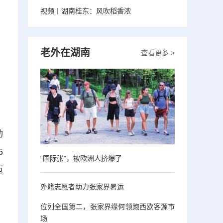
视频丨湖南桂东：风吹稻香浓
老外在湖南
查看更多 >
动
5
“国际张”，被欧洲人挤爆了
迈
外籍志愿者助力张家界暑运
位列全国第二，张家界缘何领跑西欧客源市
场