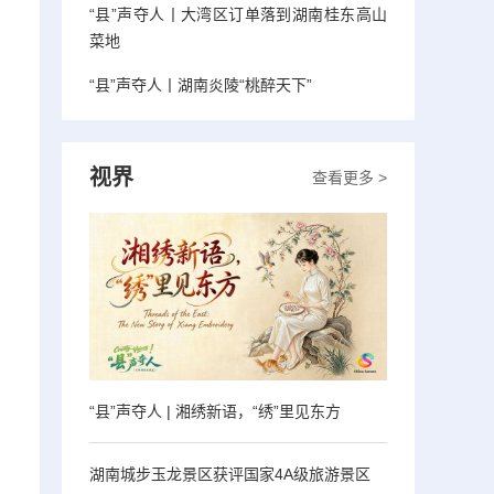
“县”声夺人丨大湾区订单落到湖南桂东高山
菜地
“县”声夺人丨湖南炎陵“桃醉天下”
视界
查看更多 >
“县”声夺人 | 湘绣新语，“绣”里见东方
湖南城步玉龙景区获评国家4A级旅游景区