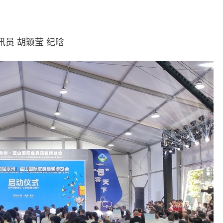
员 胡颖莹 纪晗