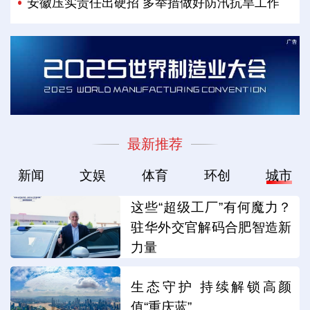
安徽压实责任出硬招 多举措做好防汛抗旱工作
最新推荐
新闻
文娱
体育
环创
城市
这些“超级工厂”有何魔力？
驻华外交官解码合肥智造新
力量
生态守护 持续解锁高颜
值“重庆蓝”