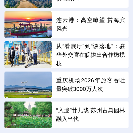
连云港：高空瞭望 赏海滨
风光
从“看展厅”到“谈落地”：驻
华外交官在皖抛出合作橄榄
枝
重庆机场2026年旅客吞吐
量突破3000万人次
“入遗”廿九载 苏州古典园林
融入当代