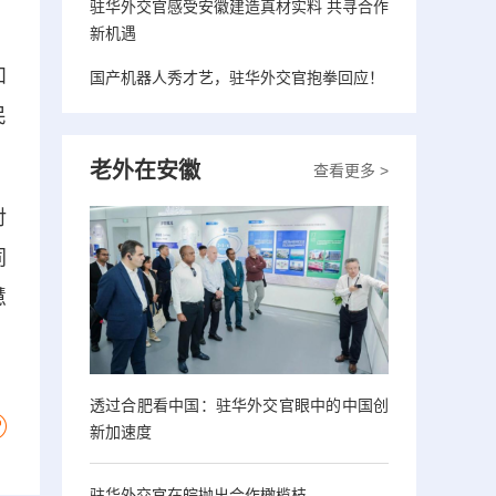
驻华外交官感受安徽建造真材实料 共寻合作
新机遇
和
国产机器人秀才艺，驻华外交官抱拳回应！
民
老外在安徽
查看更多 >
对
同
慧
透过合肥看中国：驻华外交官眼中的中国创
新加速度
驻华外交官在皖抛出合作橄榄枝