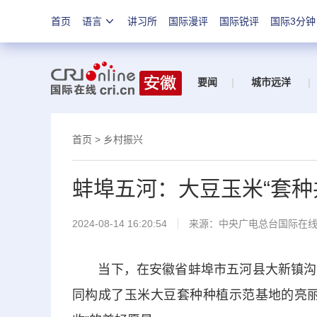
首页
语言
讲习所
国际漫评
国际锐评
国际3分钟
要闻
|
城市远洋
|
首页
>
乡村振兴
蚌埠五河：大豆玉米“套种共
2024-08-14 16:20:54
来源：中央广电总台国际在
当下，在安徽省蚌埠市五河县大新镇沟北
同构成了玉米大豆套种种植示范基地的亮丽