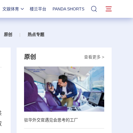
文娱体育
楼兰平台
PANDA SHORTS
站内搜索
原创
|
热点专题
原创
查看更多 >
共
驻华外交官遇见会思考的工厂
双