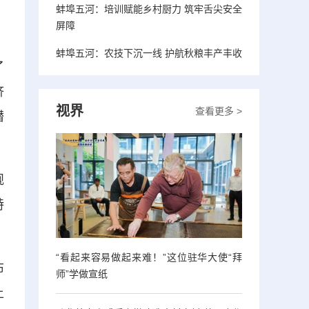
蚌埠五河：培训赋能乡村厨力 筑牢舌尖安全
屏障
。
蚌埠五河：农技下沉一线 护航秋粮丰产丰收
了
济
视界
查看更多 >
潜
规
特
“看起来容易做起来难！”这位驻华大使“拜
布
师”学做宣纸
土