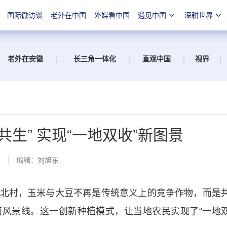
国际微访谈
老外在中国
外媒看中国
遇见中国
深耕世界
老外在安徽
|
长三角一体化
|
直观中国
|
视界
|
生” 实现“一地双收”新图景
线
编辑：刘旭东
村，玉米与大豆不再是传统意义上的竞争作物，而是
风景线。这一创新种植模式，让当地农民实现了“一地