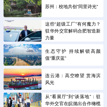
苏州：校地共创“同里诗光”
这些“超级工厂”有何魔力？
驻华外交官解码合肥智造新
力量
生态守护 持续解锁高颜
值“重庆蓝”
连云港：高空瞭望 赏海滨
风光
从“看展厅”到“谈落地”：驻
华外交官在皖抛出合作橄榄