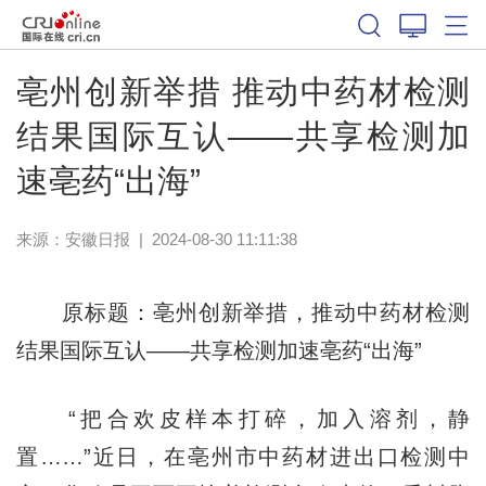
亳州创新举措 推动中药材检测
结果国际互认——共享检测加
速亳药“出海”
来源：
安徽日报
|
2024-08-30 11:11:38
原标题：亳州创新举措，推动中药材检测
结果国际互认——共享检测加速亳药“出海”
“把合欢皮样本打碎，加入溶剂，静
置……”近日，在亳州市中药材进出口检测中