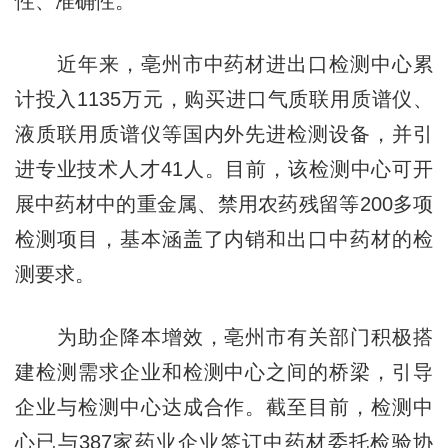
性、准确性。
近年来，亳州市中药材进出口检测中心累
计投入1135万元，购买进口气质联用质谱仪、
液质联用质谱仪等国内外先进检测设备，并引
进专业技术人才41人。目前，该检测中心可开
展中药材中的重金属、禁用农药残留等200多项
检测项目，基本涵盖了内销和出口中药材的检
测要求。
为助企降本增效，亳州市有关部门积极搭
建检测需求企业和检测中心之间的桥梁，引导
企业与检测中心达成合作。截至目前，检测中
心已与387家药业企业签订中药材委托检验协