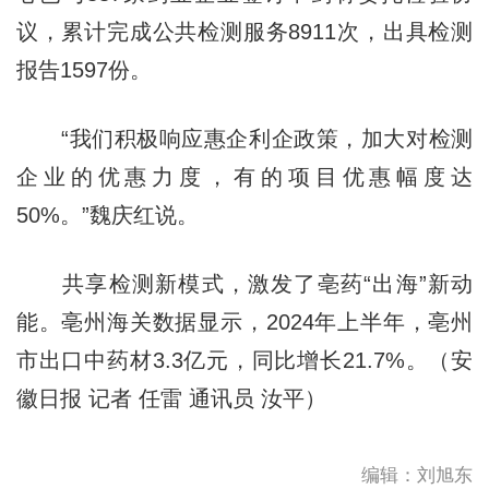
议，累计完成公共检测服务8911次，出具检测
报告1597份。
“我们积极响应惠企利企政策，加大对检测
企业的优惠力度，有的项目优惠幅度达
50%。”魏庆红说。
共享检测新模式，激发了亳药“出海”新动
能。亳州海关数据显示，2024年上半年，亳州
市出口中药材3.3亿元，同比增长21.7%。（安
徽日报 记者 任雷 通讯员 汝平）
编辑：刘旭东