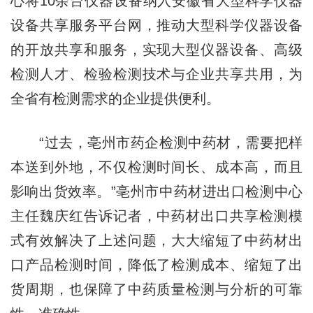
心将10余台仪器设备纳入安徽省大型科学仪器
设备共享服务平台网，推动大型科学仪器设备
的开放共享和服务，实现大型仪器设备、高级
检测人才、检验检测技术与企业共享共用，为
全省有检测需求的企业提供便利。
“过去，亳州市药企检测中药材，需要把样
本送到外地，不仅检测时间长、成本高，而且
影响出货效率。”亳州市中药材进出口检测中心
主任魏庆红告诉记者，中药材出口共享检测模
式有效解决了上述问题，大大缩短了中药材出
口产品检测时间，降低了检测成本、缩短了出
货周期，也保障了中药质量检测与分析的可靠