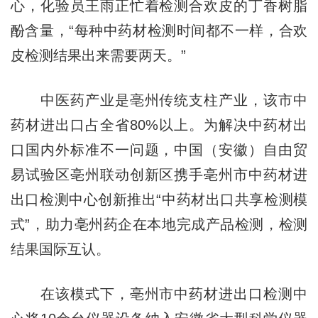
心，化验员王雨正忙着检测合欢皮的丁香树脂
酚含量，“每种中药材检测时间都不一样，合欢
皮检测结果出来需要两天。”
中医药产业是亳州传统支柱产业，该市中
药材进出口占全省80%以上。为解决中药材出
口国内外标准不一问题，中国（安徽）自由贸
易试验区亳州联动创新区携手亳州市中药材进
出口检测中心创新推出“中药材出口共享检测模
式”，助力亳州药企在本地完成产品检测，检测
结果国际互认。
在该模式下，亳州市中药材进出口检测中