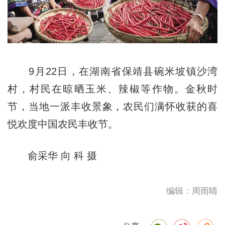
9月22日，在湖南省保靖县碗米坡镇沙湾
村，村民在晾晒玉米、辣椒等作物。金秋时
节，当地一派丰收景象，农民们满怀收获的喜
悦欢度中国农民丰收节。
俞采华 向 科 摄
编辑：周雨晴