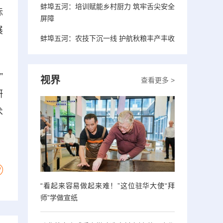
蚌埠五河：培训赋能乡村厨力 筑牢舌尖安全
标
屏障
展
蚌埠五河：农技下沉一线 护航秋粮丰产丰收
”
视界
查看更多 >
研
术
“看起来容易做起来难！”这位驻华大使“拜
师”学做宣纸