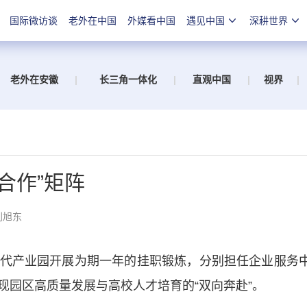
国际微访谈
老外在中国
外媒看中国
遇见中国
深耕世界
老外在安徽
|
长三角一体化
|
直观中国
|
视界
|
合作”矩阵
刘旭东
产业园开展为期一年的挂职锻炼，分别担任企业服务
现园区高质量发展与高校人才培育的“双向奔赴”。