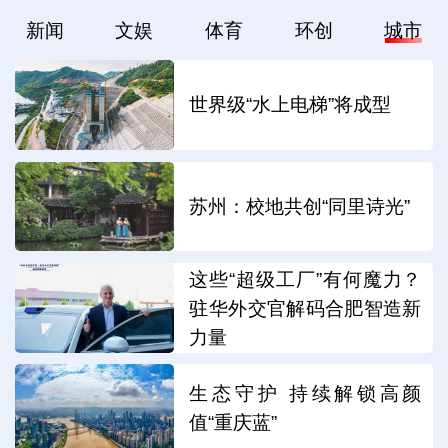
新闻
文娱
体育
环创
城市
世界级“水上电梯”将成型
苏州：校地共创“同里诗光”
这些“超级工厂”有何魔力？
驻华外交官解码合肥智造新
力量
生态守护 持续解锁高颜
值“重庆蓝”