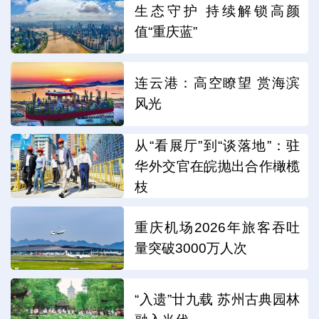
生态守护 持续解锁高颜
值“重庆蓝”
连云港：高空瞭望 赏海滨
风光
从“看展厅”到“谈落地”：驻
华外交官在皖抛出合作橄榄
枝
重庆机场2026年旅客吞吐
量突破3000万人次
“入遗”廿九载 苏州古典园林