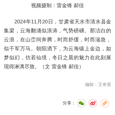
视频摄制：雷金锋 郝佳
2024年11月20日，甘肃省天水市清水县金
集梁，云海翻涌似浪涛，气势磅礴。那洁白的
云浪，在山峦间奔腾，时而舒缓，时而湍急，
似千军万马。朝阳洒下，为云海镶上金边，如
梦似幻，仿若仙境，冬日之晨的魅力在此刻展
现得淋漓尽致。（文 雷金锋 郝佳）
编辑：王奇英
分享：