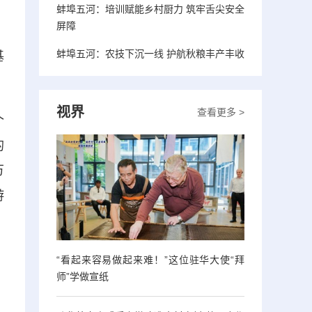
蚌埠五河：培训赋能乡村厨力 筑牢舌尖安全
屏障
蚌埠五河：农技下沉一线 护航秋粮丰产丰收
基
视界
查看更多 >
个
的
万
游
，
“看起来容易做起来难！”这位驻华大使“拜
师”学做宣纸