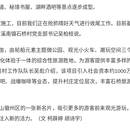
道、秘境书屋、湖畔酒吧等景点逐步成型。
施工，目前我们正在抢抓晴好天气进行收尾工作。目前
西溪南镇石桥村党支部书记吴柏枝说。
9亩，由轮船元素主题微公园、观光小火车、潮玩空间三
化体验于一体的综合性旅游胜地，为游客提供丰富多样
村工作队队长吴彪介绍，该项目引入社会资本约1000
吧、战壕咖啡等业态，提升村庄定位层次，丰富石桥旅
山徽州区的一张新名片，吸引更多的游客前来观光游玩
入新的活力。（文 柯薛婷 胡诗宇）