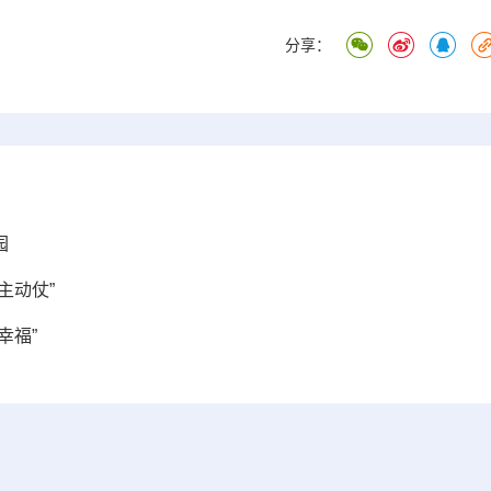
分享：
园
主动仗”
幸福”