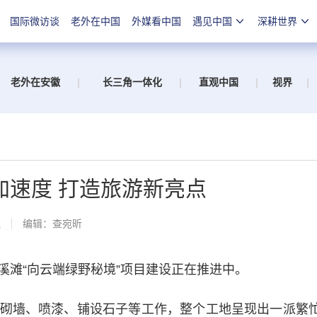
国际微访谈
老外在中国
外媒看中国
遇见中国
深耕世界
老外在安徽
|
长三角一体化
|
直观中国
|
视界
|
加速度 打造旅游新亮点
线
编辑：查宛昕
滩“向云端绿野秘境”项目建设正在推进中。
墙、喷漆、铺设石子等工作，整个工地呈现出一派繁