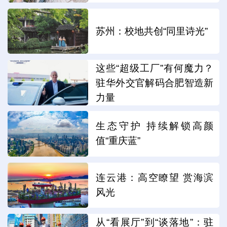
苏州：校地共创“同里诗光”
这些“超级工厂”有何魔力？
驻华外交官解码合肥智造新
力量
生态守护 持续解锁高颜
值“重庆蓝”
连云港：高空瞭望 赏海滨
风光
从“看展厅”到“谈落地”：驻