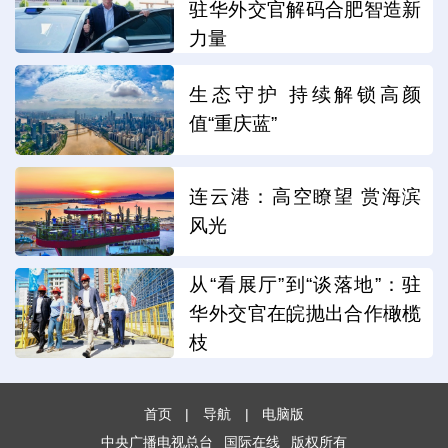
驻华外交官解码合肥智造新
力量
生态守护 持续解锁高颜
值“重庆蓝”
连云港：高空瞭望 赏海滨
风光
从“看展厅”到“谈落地”：驻
华外交官在皖抛出合作橄榄
枝
首页
|
导航
|
电脑版
中央广播电视总台
国际在线
版权所有