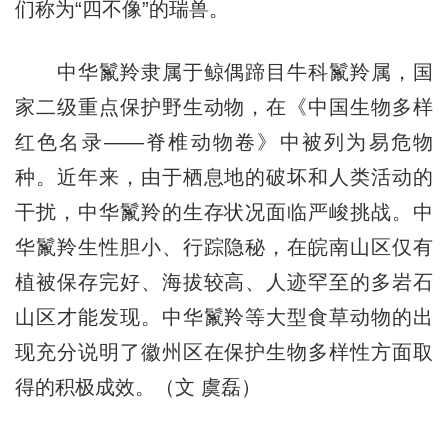
们称为“四不像”的瑞兽。
中华鬣羚隶属于鲸偶蹄目牛科鬣羚属，国
家二级重点保护野生动物，在《中国生物多样
红色名录——脊椎动物卷》中被列为易危物
种。近年来，由于栖息地的破坏和人类活动的
干扰，中华鬣羚的生存状况面临严峻挑战。中
华鬣羚生性胆小、行踪隐秘，在皖南山区仅有
植被保存完好、海拔较高、人迹罕至的多岩石
山区才能发现。中华鬣羚等大型食草动物的出
现充分说明了徽州区在保护生物多样性方面取
得的积极成效。（文 虞磊）