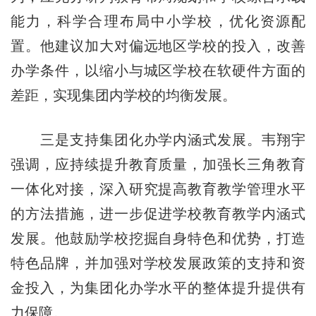
能力，科学合理布局中小学校，优化资源配
置。他建议加大对偏远地区学校的投入，改善
办学条件，以缩小与城区学校在软硬件方面的
差距，实现集团内学校的均衡发展。
三是支持集团化办学内涵式发展。韦翔宇
强调，应持续提升教育质量，加强长三角教育
一体化对接，深入研究提高教育教学管理水平
的方法措施，进一步促进学校教育教学内涵式
发展。他鼓励学校挖掘自身特色和优势，打造
特色品牌，并加强对学校发展政策的支持和资
金投入，为集团化办学水平的整体提升提供有
力保障。