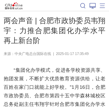
两会声音 | 合肥市政协委员韦翔
宇：力推合肥集团化办学水平
再上新台阶
来源：中央广电总台国际在线
|
2025-01-17 17:35:49
“集团化办学模式，促进各学校资源共享、
抱团发展，不断扩大优质教育资源供给，让老
百姓在家门口就能上好学校。”1月16日，合肥
市政协委员、合肥市第四十五中学森林城校区
总务处副主任韦翔宇针对合肥市集团化办学水