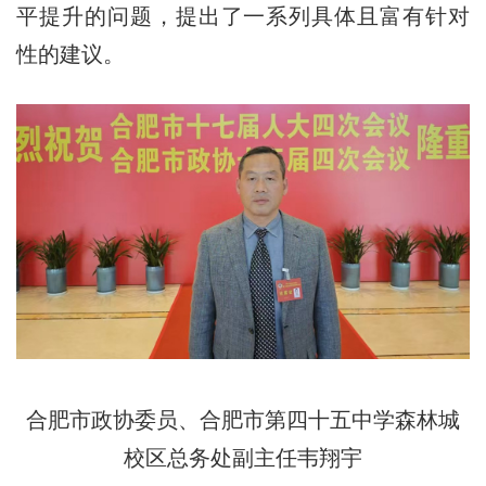
平提升的问题，提出了一系列具体且富有针对
性的建议。
合肥市政协委员、合肥市第四十五中学森林城
校区总务处副主任韦翔宇