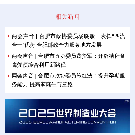
相关新闻
两会声音 | 合肥市政协委员杨晓敏：发挥“四流
合一”优势 合肥邮政全力服务地方发展
两会声音 | 合肥市政协委员费贤军：开辟秸秆畜
禽粪便综合利用新路径
两会声音 | 合肥市政协委员陈红波：提升孕期服
务能力 提高家庭生育意愿