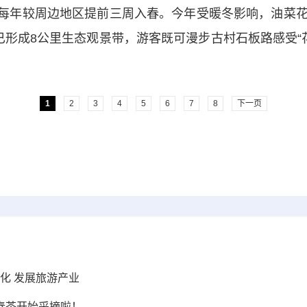
年较周边地区提前三周入春。今年受暖冬影响，油菜花期
已形成8公里生态观景带，游客既可漫步古村石板路感受“
1
2
3
4
5
6
7
8
下一页
化 发展旅游产业
春茶开始采摘啦！