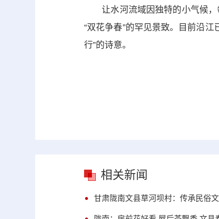
让水河流域因独特的小气候，每
“双花争春”的罕见景致。目前沿江
行”的诗意。
相关新闻
甘肃陇南文县草河坝村：传承民俗文
陇南：房前花好看 屋后茶飘香 文县