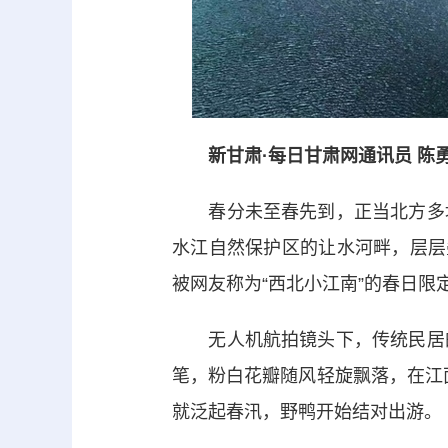
新甘肃·每日甘肃网通讯员 陈
春分未至春先到，正当北方多地
水江自然保护区的让水河畔，层层
被网友称为“西北小江南”的春日限
无人机航拍镜头下，传统民居的
笔，粉白花瓣随风轻旋飘落，在江面
就泛起春汛，野鸭开始结对出游。