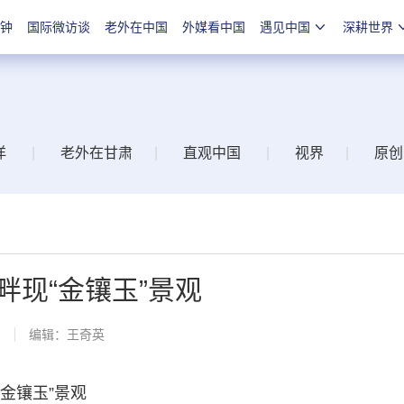
分钟
国际微访谈
老外在中国
外媒看中国
遇见中国
深耕世界
洋
|
老外在甘肃
|
直观中国
|
视界
|
原创
畔现“金镶玉”景观
网
编辑：王奇英
金镶玉”景观