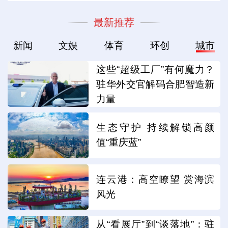
最新推荐
新闻
文娱
体育
环创
城市
这些“超级工厂”有何魔力？
驻华外交官解码合肥智造新
力量
生态守护 持续解锁高颜
值“重庆蓝”
连云港：高空瞭望 赏海滨
风光
从“看展厅”到“谈落地”：驻