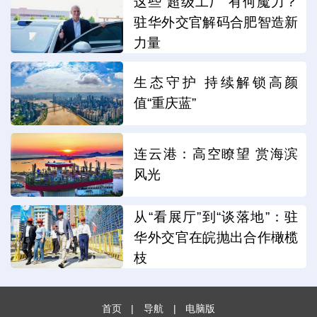
这些“超级工厂”有何魔力？
驻华外交官解码合肥智造新
力量
生态守护 持续解锁高颜
值“重庆蓝”
连云港：高空瞭望 赏海滨
风光
从“看展厅”到“谈落地”：驻
华外交官在皖抛出合作橄榄
枝
首页
|
导航
|
电脑版