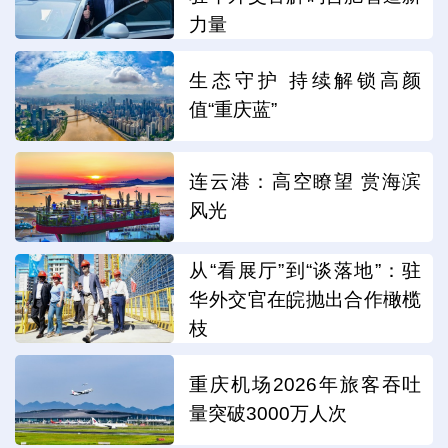
力量
生态守护 持续解锁高颜
值“重庆蓝”
连云港：高空瞭望 赏海滨
风光
从“看展厅”到“谈落地”：驻
华外交官在皖抛出合作橄榄
枝
重庆机场2026年旅客吞吐
量突破3000万人次