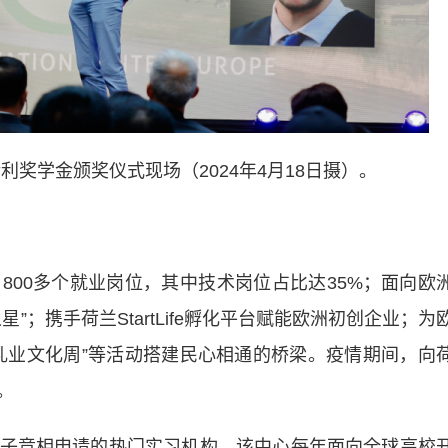
奖学金颁奖仪式现场（2024年4月18日摄）。
0多个就业岗位，其中技术岗位占比达35%；面向欧
；携手荷兰StartLife孵化平台赋能欧洲初创企业；为
乳业文化周”等活动搭建民心相通的桥梁。疫情期间，向
。
竞相申请的热门实习机构。该中心每年面向全球高校