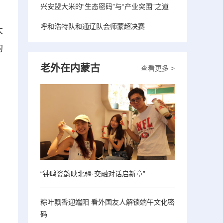
兴安盟大米的“生态密码”与“产业突围”之道
呼和浩特队和通辽队会师蒙超决赛
大
的
老外在内蒙古
查看更多 >
“钟鸣瓷韵映北疆·交融对话启新章”
粽叶飘香迎端阳 看外国友人解锁端午文化密
码