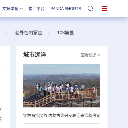
文娱体育
楼兰平台
PANDA SHORTS
站内搜索
|
老外在内蒙古
|
103旗县
城市远洋
查看更多 >
卡
穿林海赏民俗 内蒙古大兴安岭迎来赏秋热潮
尖