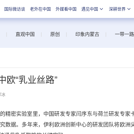
国际微访谈
老外在中国
外媒看中国
遇见中国
深耕世界
|
直观中国
|
原创
|
印象内蒙古
|
一带一路
中欧“乳业丝路”
寒冰
精密实验室里，中国研发专家闫序东与荷兰研发专家
乳研究数据。多年来，伊利欧洲创新中心的研发团队将欧洲