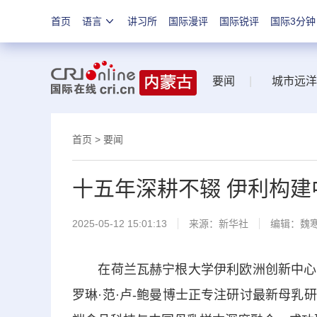
首页
语言
讲习所
国际漫评
国际锐评
国际3分钟
要闻
|
城市远洋
首页
>
要闻
十五年深耕不辍 伊利构建
2025-05-12 15:01:13
来源：
新华社
编辑：魏
在荷兰瓦赫宁根大学伊利欧洲创新中心的
罗琳·范·卢-鲍曼博士正专注研讨最新母