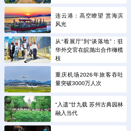
连云港：高空瞭望 赏海滨
风光
从“看展厅”到“谈落地”：驻
华外交官在皖抛出合作橄榄
枝
重庆机场2026年旅客吞吐
量突破3000万人次
“入遗”廿九载 苏州古典园林
融入当代