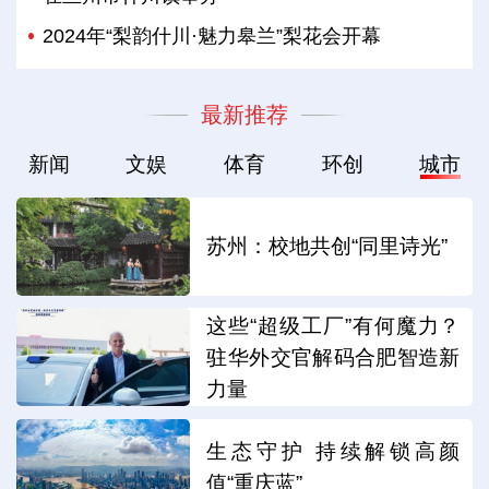
2024年“梨韵什川·魅力皋兰”梨花会开幕
最新推荐
新闻
文娱
体育
环创
城市
苏州：校地共创“同里诗光”
这些“超级工厂”有何魔力？
驻华外交官解码合肥智造新
力量
生态守护 持续解锁高颜
值“重庆蓝”