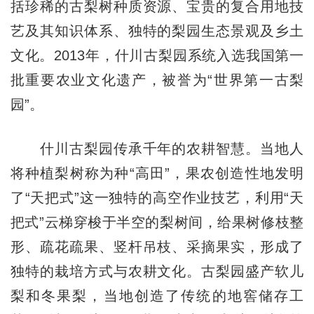
括珍稀的古梨树种质资源、宝贵的复合用地技
艺及其知识体系、独特的梨园生态景观及乡土
文化。2013年，什川古梨园系统入选我国第一
批重要农业文化遗产，被誉为“世界第一古梨
园”。
什川古梨园传承千年的农耕智慧。当地人
将种植梨树称为种“高田”，果农创造性地发明
了“天把式”这一独特的高空作业技艺，利用“天
把式”云梯穿梭于半空的梨树间，给果树修枝整
形、疏花疏果、竖杆吊枝、采摘果实，形成了
独特的栽培方式与农耕文化。古梨园盛产软儿
梨和冬果梨，当地创造了传统的地窖储存工