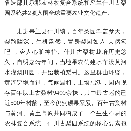
省迭部扎尕那农林牧复合系统和皋兰什川古梨
园系统共2项入围全球重要农业文化遗产。
走进皋兰县什川镇，百年梨园翠盖参天，
梨韵幽深，生机盎然，置身梨园如入“天然氧
吧”，令人心旷神怡。什川古梨树栽培历史悠
久，自明嘉靖年间，当地果农仿建水车汲黄河
水灌溉田园，开始栽植梨树。这里群山环绕，
黄河穿境而过，气候温和，土壤肥沃，园内现
存百年以上古梨树9400余株，其中最古老的已
近500年树龄，至今仍然硕果累累。百年古梨树
与黄河、黄土高原共同构成了一个生生不息的
农林复合系统，什川古梨园系统的核心要素包