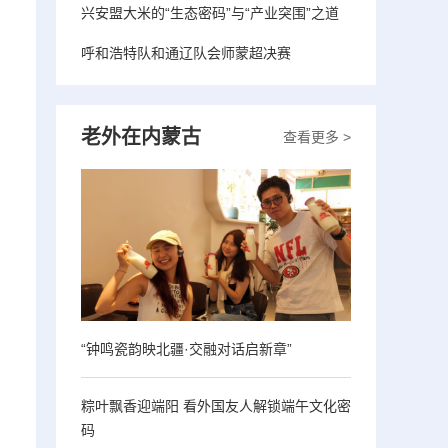
兴安盟大米的“生态密码”与“产业突围”之道
呼和浩特队和通辽队会师蒙超决赛
老外在内蒙古
查看更多 >
“钟鸣瓷韵映北疆·交融对话启新章”
粽叶飘香迎端阳 看外国友人解锁端午文化密
码