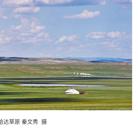
哈达草原 秦文秀 摄